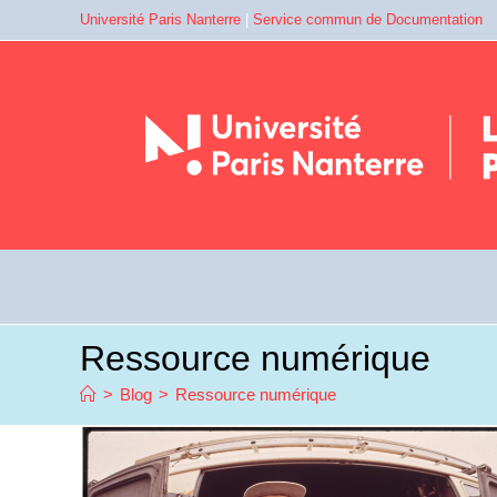
Université Paris Nanterre
|
Service commun de Documentation
Ressource numérique
>
Blog
>
Ressource numérique