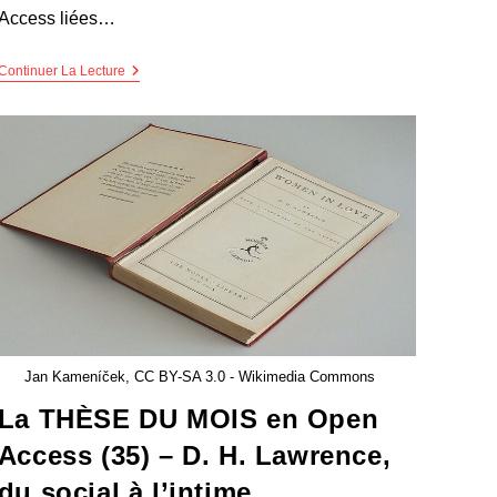
Access liées…
Continuer La Lecture
Jan Kameníček, CC BY-SA 3.0 - Wikimedia Commons
La THÈSE DU MOIS en Open
Access (35) – D. H. Lawrence,
du social à l’intime