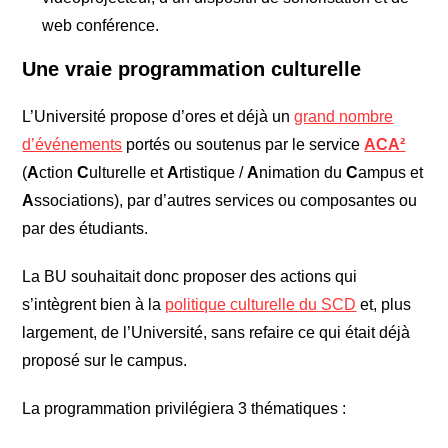
web conférence.
Une vraie programmation culturelle
L’Université propose d’ores et déjà un
grand nombre
d’événements
portés ou soutenus par le service
ACA²
(
A
ction
C
ulturelle et
A
rtistique /
A
nimation du
C
ampus et
A
ssociations), par d’autres services ou composantes ou
par des étudiants.
La BU souhaitait donc proposer des actions qui
s’intègrent bien à la
politique culturelle du SCD
et, plus
largement, de l’Université, sans refaire ce qui était déjà
proposé sur le campus.
La programmation privilégiera 3 thématiques :